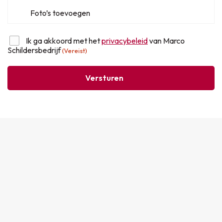
Ik ga akkoord met het
privacybeleid
van Marco
Instemming
(Vereist)
Schildersbedrijf
(Vereist)