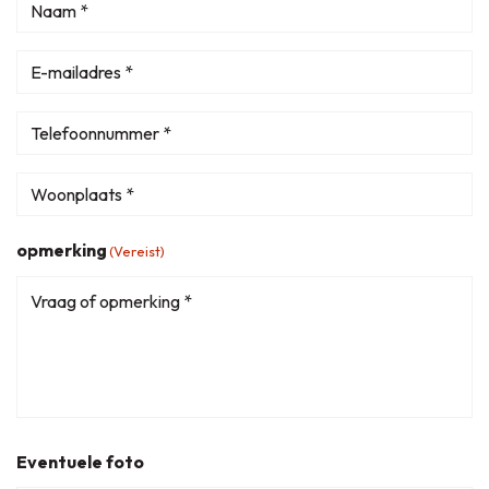
Naam
(Vereist)
E-
mail
(Vereist)
Telefoon
(Vereist)
Woonplaats
*
opmerking
(Vereist)
(Vereist)
Eventuele foto